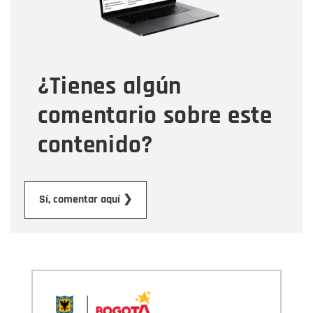
Tipo de comentario
¿Tienes algún
Mensaje
comentario sobre este
contenido?
Enviar
Sí, comentar aquí ❯