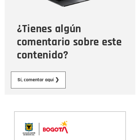
Tipo de comentario
¿Tienes algún
Mensaje
comentario sobre este
contenido?
Enviar
Sí, comentar aquí ❯