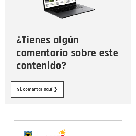
Tipo de comentario
¿Tienes algún
Mensaje
comentario sobre este
contenido?
Enviar
Sí, comentar aquí ❯