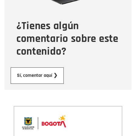
Tipo de comentario
¿Tienes algún
Mensaje
comentario sobre este
contenido?
Enviar
Sí, comentar aquí ❯