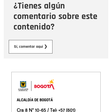
¿Tienes algún
Mensaje
comentario sobre este
contenido?
Enviar
Sí, comentar aquí ❯
ALCALDÍA DE BOGOTÁ
Cra 8 N° 10-65 / Tel:
+57 (601)