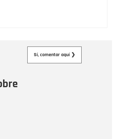
orreo electrónico
Sí, comentar aquí ❯
ensaje
obre
Enviar