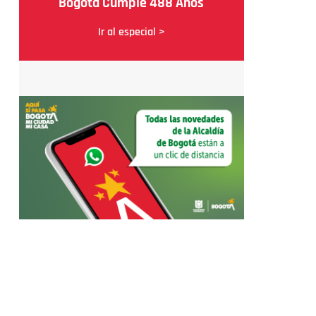
Bogotá Cumple 488 Años
Ir al especial >