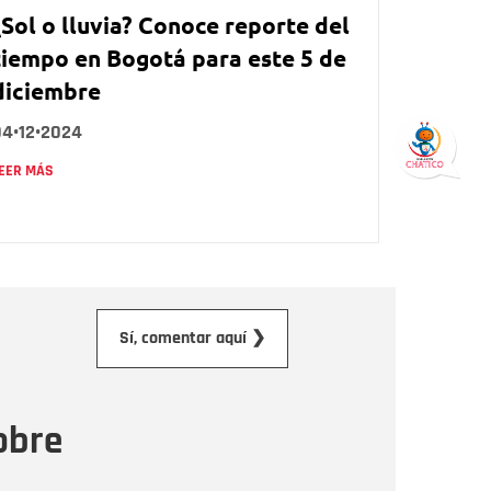
¿Sol o lluvia? Conoce reporte del
tiempo en Bogotá para este 5 de
diciembre
04•12•2024
EER MÁS
orreo electrónico
Sí, comentar aquí ❯
ensaje
obre