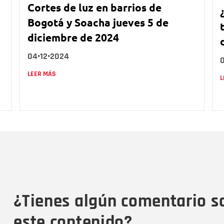
Cortes de luz en barrios de
Bogotá y Soacha jueves 5 de
diciembre de 2024
04•12•2024
LEER MÁS
L
Nombre
C
Nombre
Tipo de comentario
M
¿Tienes algún comentario s
este contenido?