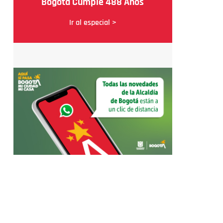
Bogotá Cumple 488 Años
Ir al especial >