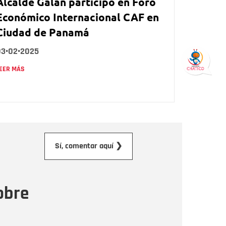
Alcalde Galán participó en Foro
Económico Internacional CAF en
Ciudad de Panamá
03•02•2025
EER MÁS
orreo electrónico
Sí, comentar aquí ❯
ensaje
obre