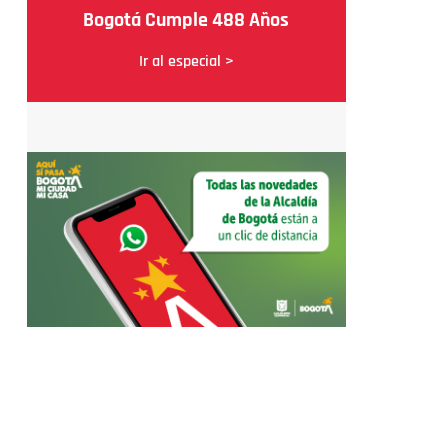
Bogotá Cumple 488 Años
Ir al especial >