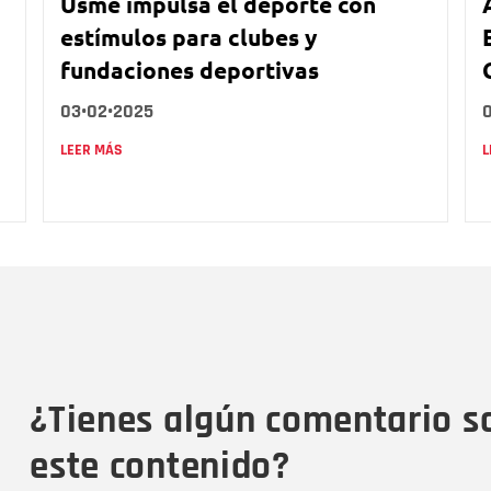
Usme impulsa el deporte con
estímulos para clubes y
fundaciones deportivas
03•02•2025
LEER MÁS
L
Nombre
C
Nombre
Tipo de comentario
M
¿Tienes algún comentario s
este contenido?