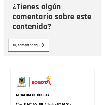
¿Tienes algún
Mensaje
comentario sobre este
contenido?
Enviar
Sí, comentar aquí ❯
ALCALDÍA DE BOGOTÁ
Cra 8 N° 10-65 / Tel:
+57 (601)