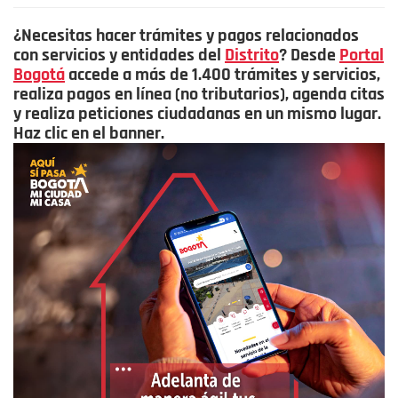
¿Necesitas hacer trámites y pagos relacionados
con servicios y entidades del
Distrito
? Desde
Portal
Bogotá
accede a más de 1.400 trámites y servicios,
realiza pagos en línea (no tributarios), agenda citas
y realiza peticiones ciudadanas en un mismo lugar.
Haz clic en el banner.