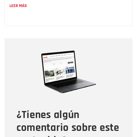
LEER MÁS
Nombre
Nombre
Correo electrónico
Tipo de comentario
¿Tienes algún
Mensaje
comentario sobre este