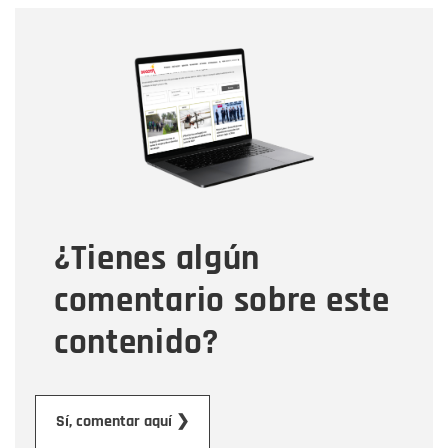
Nombre
Nombre
Correo electrónico
Tipo de comentario
¿Tienes algún
Mensaje
comentario sobre este
contenido?
Enviar
Sí, comentar aquí ❯