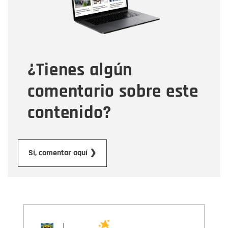
Tipo de comentario
¿Tienes algún
Mensaje
comentario sobre este
contenido?
Enviar
Sí, comentar aquí ❯