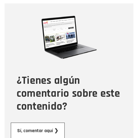
Nombre
Nombre
Correo electrónico
Tipo de comentario
¿Tienes algún
Mensaje
comentario sobre este
contenido?
Enviar
Sí, comentar aquí ❯