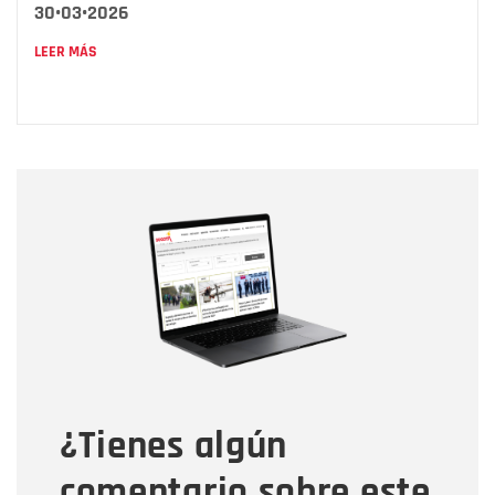
30•03•2026
LEER MÁS
Nombre
Nombre
Correo electrónico
Tipo de comentario
¿Tienes algún
Mensaje
comentario sobre este