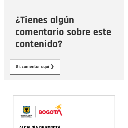
¿Tienes algún
Mensaje
comentario sobre este
contenido?
Enviar
Sí, comentar aquí ❯
ALCALDÍA DE BOGOTÁ