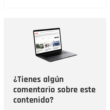
Nombre
Nombre
Correo electrónico
Tipo de comentario
¿Tienes algún
Mensaje
comentario sobre este
contenido?