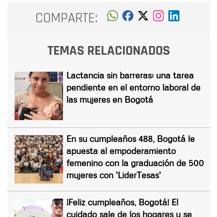
COMPARTE:
TEMAS RELACIONADOS
Lactancia sin barreras: una tarea
pendiente en el entorno laboral de
las mujeres en Bogotá
En su cumpleaños 488, Bogotá le
apuesta al empoderamiento
femenino con la graduación de 500
mujeres con 'LiderTesas'
¡Feliz cumpleaños, Bogotá! El
cuidado sale de los hogares y se