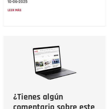
10•06•2025
LEER MÁS
Nombre
Nombre
Correo electrónico
Tipo de comentario
¿Tienes algún
Mensaje
comentario sobre este