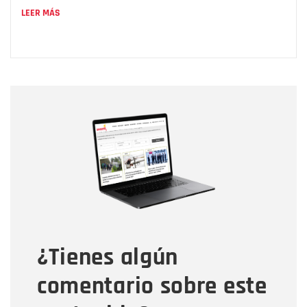
LEER MÁS
Nombre
Nombre
Correo electrónico
Tipo de comentario
¿Tienes algún
Mensaje
comentario sobre este