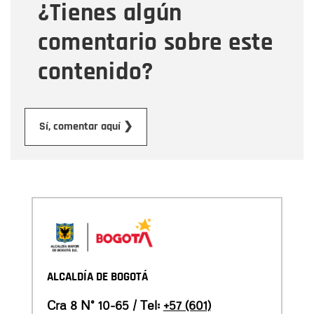
¿Tienes algún
Mensaje
comentario sobre este
contenido?
Enviar
Sí, comentar aquí ❯
ALCALDÍA DE BOGOTÁ
Cra 8 N° 10-65 / Tel:
+57 (601)