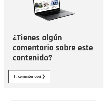
Tipo de comentario
¿Tienes algún
Mensaje
comentario sobre este
contenido?
Enviar
Sí, comentar aquí ❯