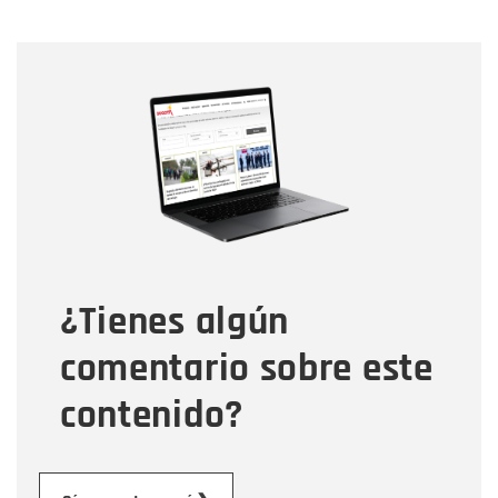
Nombre
Nombre
Correo electrónico
Tipo de comentario
¿Tienes algún
Mensaje
comentario sobre este
contenido?