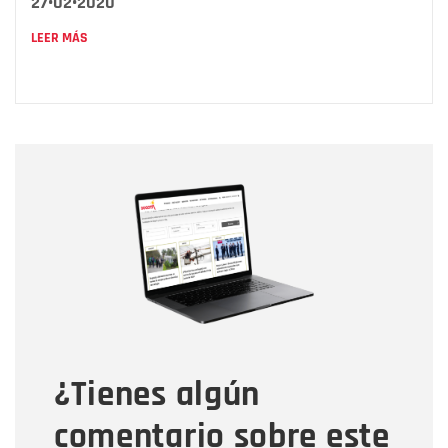
27•02•2020
LEER MÁS
Nombre
Nombre
Correo electrónico
Tipo de comentario
¿Tienes algún
Mensaje
comentario sobre este