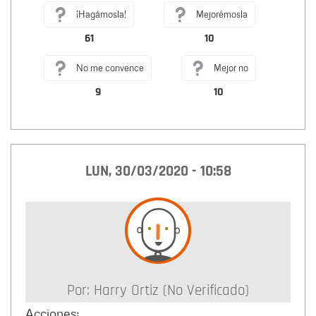
¡Hagámosla!
Mejorémosla
61
10
No me convence
Mejor no
9
10
LUN, 30/03/2020 - 10:58
Por:
Harry Ortiz (no Verificado)
Acciones: