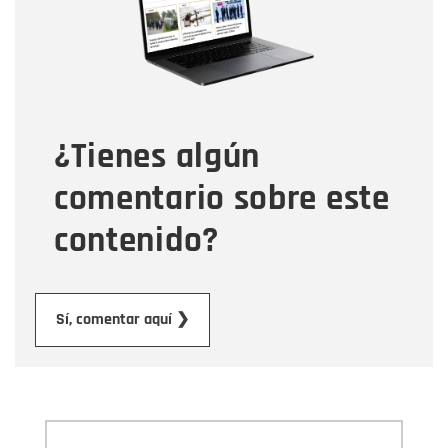
Tipo de comentario
¿Tienes algún
Mensaje
comentario sobre este
contenido?
Enviar
Sí, comentar aquí ❯