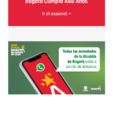
Bogotá Cumple 488 Años
Ir al especial >