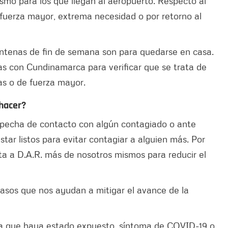
ismo para los que llegan al aeropuerto. Respecto al
 fuerza mayor, extrema necesidad o por retorno al
ntenas de fin de semana son para quedarse en casa.
ras con Cundinamarca para verificar que se trata de
as o de fuerza mayor.
 hacer?
ospecha de contacto con algún contagiado o ante
ar listos para evitar contagiar a alguien más. Por
vita a D.A.R. más de nosotros mismos para reducir el
 pasos que nos ayudan a mitigar el avance de la
a la que haya estado expuesto, síntoma de COVID-19 o