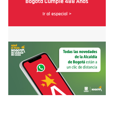
Bogotá Cumple 488 Años
Ir al especial >