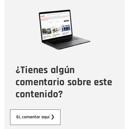
Nombre
Nombre
Correo electrónico
Tipo de comentario
¿Tienes algún
Mensaje
comentario sobre este
contenido?
Enviar
Sí, comentar aquí ❯