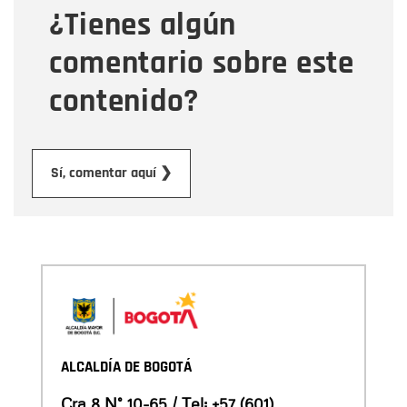
¿Tienes algún
Mensaje
comentario sobre este
contenido?
Enviar
Sí, comentar aquí ❯
ALCALDÍA DE BOGOTÁ
Cra 8 N° 10-65 / Tel:
+57 (601)