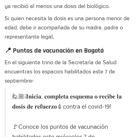
ya recibió al menos una dosis del biológico.
Si quien necesita la dosis es una persona menor de
edad, debe ir acompañada de su madre, padre o
representante legal.
📍 Puntos de vacunación en Bogotá
En el siguiente trino de la Secretaría de Salud
encuentras los espacios habilitados este 7 de
septiembre:
🙋🏼¡𝐈𝐧𝐢𝐜𝐢𝐚, 𝐜𝐨𝐦𝐩𝐥𝐞𝐭𝐚 𝐞𝐬𝐪𝐮𝐞𝐦𝐚 𝐨 𝐫𝐞𝐜𝐢𝐛𝐞 𝐥𝐚
𝐝𝐨𝐬𝐢𝐬 𝐝𝐞 𝐫𝐞𝐟𝐮𝐞𝐫𝐳𝐨💉contra el covid-19!
🚩Conoce los puntos de vacunación
habilitados este miércoles 7 de