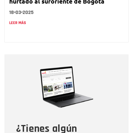
hurtado al suroriente de Bogotá
18•03•2025
LEER MÁS
Nombre
Nombre
Correo electrónico
Tipo de comentario
¿Tienes algún
Mensaje