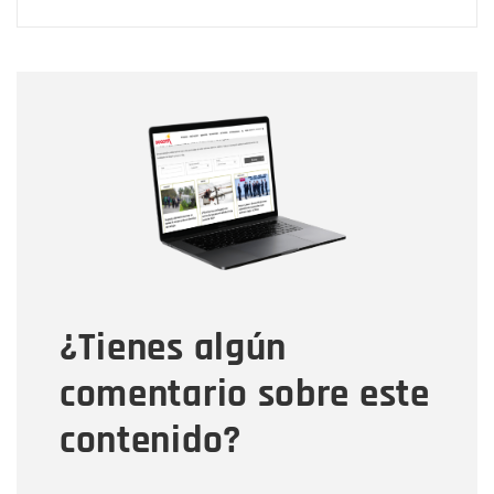
Nombre
Nombre
Correo electrónico
Tipo de comentario
¿Tienes algún
Mensaje
comentario sobre este
contenido?