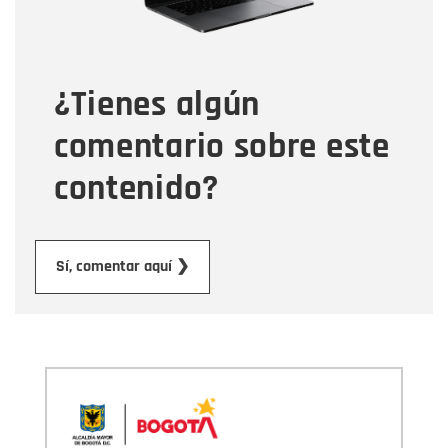
Tipo de comentario
¿Tienes algún
Mensaje
comentario sobre este
contenido?
Enviar
Sí, comentar aquí ❯