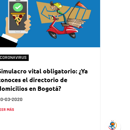
CORONAVIRUS
Simulacro vital obligatorio: ¿Ya
conoces el directorio de
domicilios en Bogotá?
20•03•2020
EER MÁS