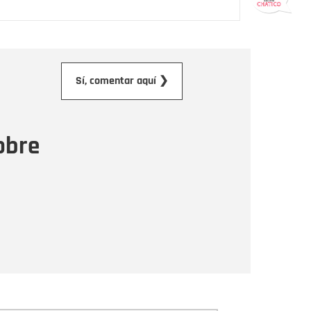
orreo electrónico
Sí, comentar aquí ❯
ensaje
obre
Enviar