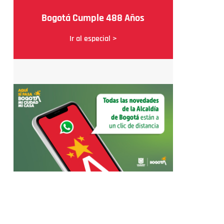
Bogotá Cumple 488 Años
Ir al especial >