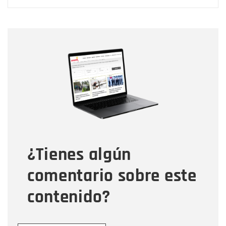
Nombre
Nombre
Correo electrónico
Tipo de comentario
¿Tienes algún
Mensaje
comentario sobre este
contenido?