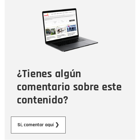
Nombre
Nombre
Correo electrónico
Tipo de comentario
¿Tienes algún
Mensaje
comentario sobre este
contenido?
Enviar
Sí, comentar aquí ❯