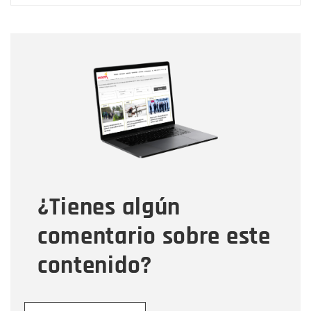
Nombre
Nombre
Correo electrónico
Tipo de comentario
¿Tienes algún
Mensaje
comentario sobre este
contenido?