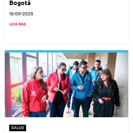
Bogotá
16•05•2025
LEER MÁS
SALUD