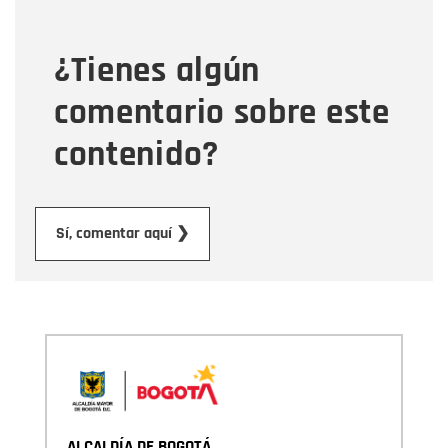
¿Tienes algún
Mensaje
comentario sobre este
contenido?
Enviar
Sí, comentar aquí ❯
ALCALDÍA DE BOGOTÁ