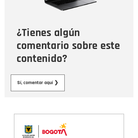
Tipo de comentario
¿Tienes algún
Mensaje
comentario sobre este
contenido?
Enviar
Sí, comentar aquí ❯