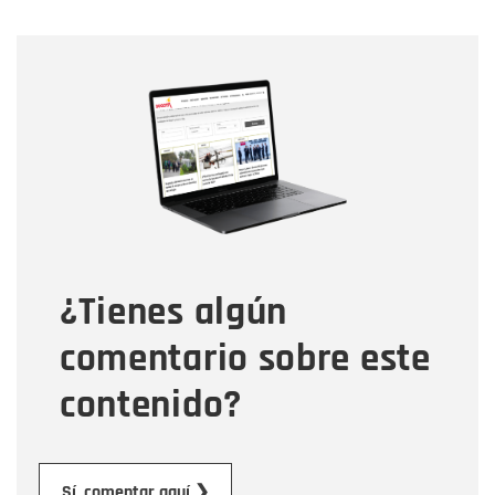
Nombre
Nombre
Correo electrónico
Tipo de comentario
¿Tienes algún
Mensaje
comentario sobre este
contenido?
Enviar
Sí, comentar aquí ❯