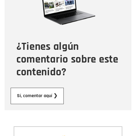
Tipo de comentario
¿Tienes algún
Mensaje
comentario sobre este
contenido?
Enviar
Sí, comentar aquí ❯