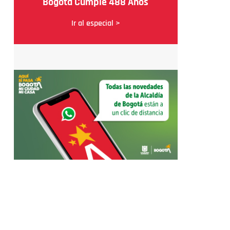
Bogotá Cumple 488 Años
Ir al especial >