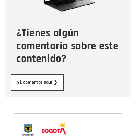
Tipo de comentario
¿Tienes algún
Mensaje
comentario sobre este
contenido?
Enviar
Sí, comentar aquí ❯