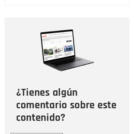
Nombre
Nombre
Correo electrónico
Tipo de comentario
¿Tienes algún
Mensaje
comentario sobre este
contenido?