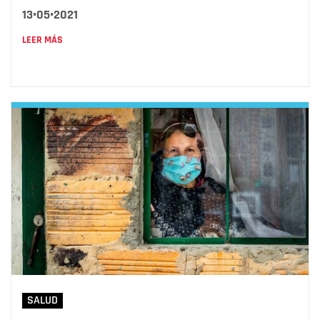
13•05•2021
LEER MÁS
SALUD