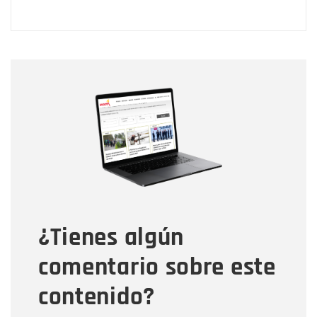
Nombre
Nombre
Correo electrónico
Tipo de comentario
¿Tienes algún
Mensaje
comentario sobre este
contenido?