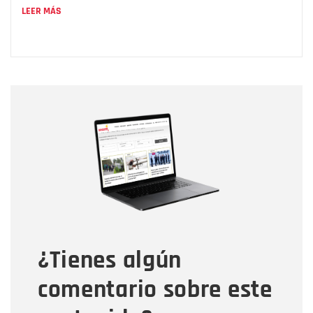
LEER MÁS
Nombre
Nombre
Correo electrónico
Tipo de comentario
¿Tienes algún
Mensaje
comentario sobre este