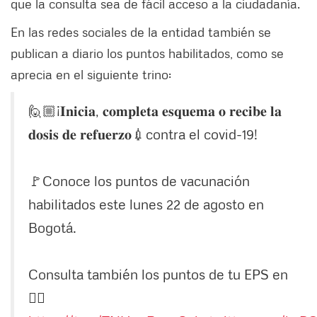
que la consulta sea de fácil acceso a la ciudadanía.
En las redes sociales de la entidad también se
publican a diario los puntos habilitados, como se
aprecia en el siguiente trino:
🙋🏼¡𝐈𝐧𝐢𝐜𝐢𝐚, 𝐜𝐨𝐦𝐩𝐥𝐞𝐭𝐚 𝐞𝐬𝐪𝐮𝐞𝐦𝐚 𝐨 𝐫𝐞𝐜𝐢𝐛𝐞 𝐥𝐚
𝐝𝐨𝐬𝐢𝐬 𝐝𝐞 𝐫𝐞𝐟𝐮𝐞𝐫𝐳𝐨💉contra el covid-19!
🚩Conoce los puntos de vacunación
habilitados este lunes 22 de agosto en
Bogotá.
Consulta también los puntos de tu EPS en
👉🏼