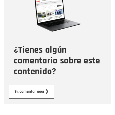
Correo electrónico
Tipo de comentario
¿Tienes algún
Mensaje
comentario sobre este
contenido?
Enviar
Sí, comentar aquí ❯