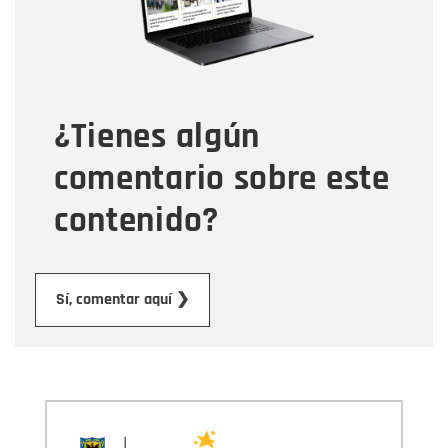
Tipo de comentario
¿Tienes algún
Mensaje
comentario sobre este
contenido?
Enviar
Sí, comentar aquí ❯