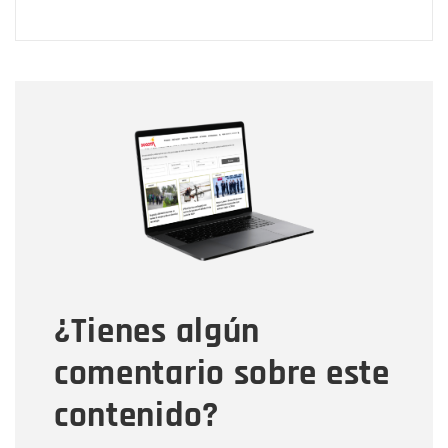
Nombre
Nombre
Correo electrónico
Tipo de comentario
¿Tienes algún
Mensaje
comentario sobre este
contenido?