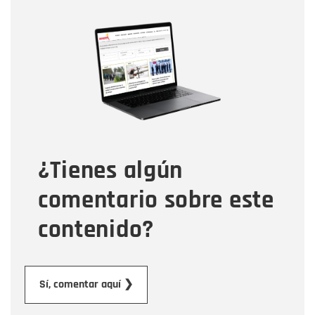
Nombre
Nombre
Correo electrónico
Tipo de comentario
¿Tienes algún
Mensaje
comentario sobre este
contenido?
Enviar
Sí, comentar aquí ❯