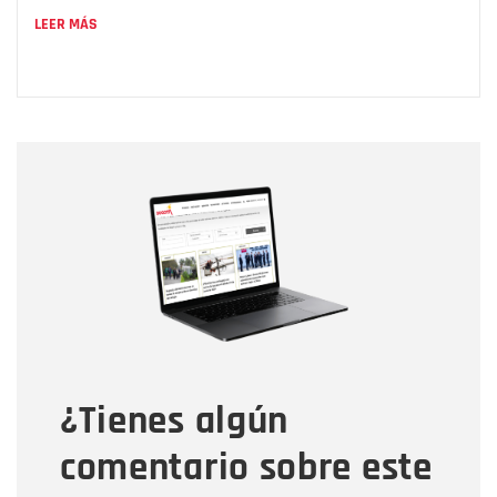
LEER MÁS
Nombre
Nombre
Correo electrónico
Tipo de comentario
¿Tienes algún
Mensaje
comentario sobre este